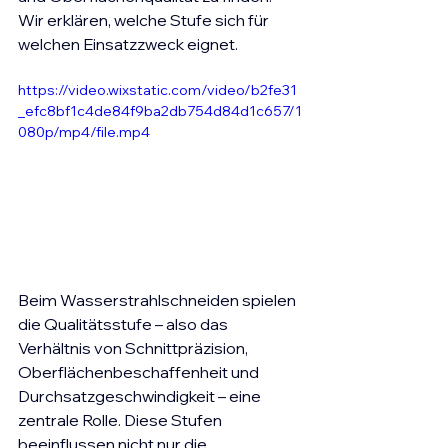
Wir erklären, welche Stufe sich für 
welchen Einsatzzweck eignet.
https://video.wixstatic.com/video/b2fe31
_efc8bf1c4de84f9ba2db754d84d1c657/1
080p/mp4/file.mp4
Beim Wasserstrahlschneiden spielen 
die Qualitätsstufe – also das 
Verhältnis von Schnittpräzision, 
Oberflächenbeschaffenheit und 
Durchsatzgeschwindigkeit – eine 
zentrale Rolle. Diese Stufen 
beeinflussen nicht nur die 