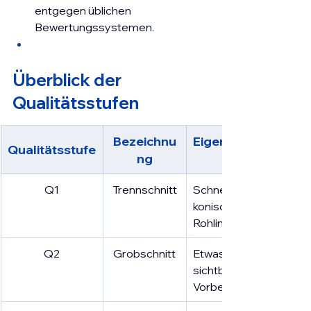
entgegen üblichen 
Bewertungssystemen.
Überblick der 
Qualitätsstufen
Bezeichnu
Eigenschaft & An
Qualitätsstufe
ng
Q1
Trennschnitt
Schnellster Schnitt; seh
konisch; ideal zum Vor
Rohlingen oder groben
Q2
Grobschnitt
Etwas feinere Schnittfl
sichtbare Riefen; geeig
Vorbereitung für Nach