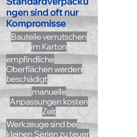
Standardverpacku
ngen sind oft nur
Kompromisse
Bauteile verrutschen
im Karton​
empfindliche
Oberflächen werden
beschädigt
manuelle
Anpassungen kosten
Zeit
Werkzeuge sind bei
kleinen Serien zu teuer