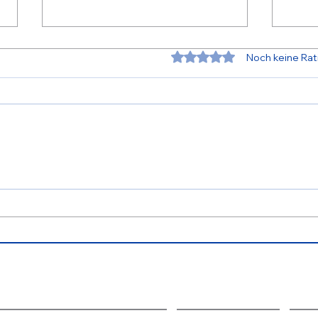
Mit 0 von 5 Sternen bew
Noch keine Rat
Weihnachtsgrüße 2025
30 
Wass
Gm