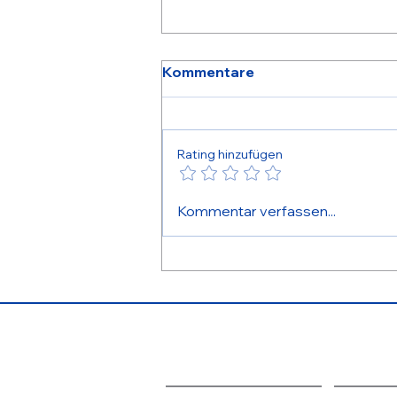
Kommentare
Rating hinzufügen
Unsere neue Website –
Kommentar verfassen...
Klarheit für technische
Entscheider