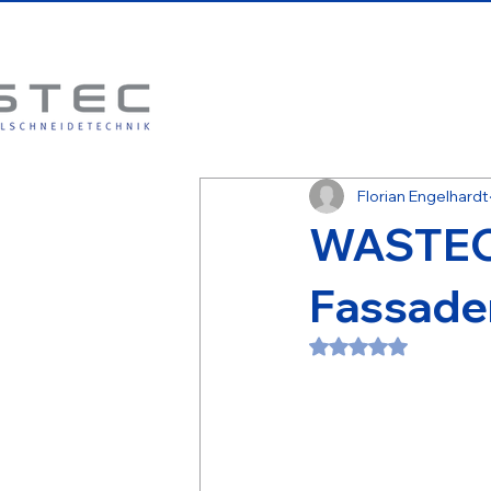
Florian Engelhardt
WASTEC-
Fassaden
Mit NaN von 5 Ste