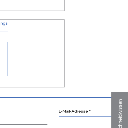
ertet.
ings
Jahre Wastec
erstrahlschneidtechnik
bH
Schneidwissen
E-Mail-Adresse
*