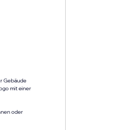
er Gebäude 
ogo 
mit einer 
innen oder 